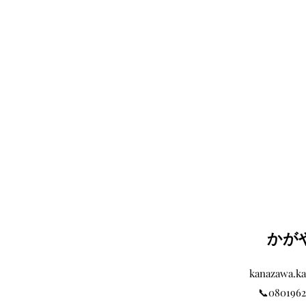
かが
kanazawa.ka
📞0801962